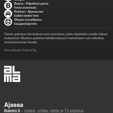
Baana - Kilpailuta paras
hinta autostasi
Rekkari - Ajoneuvon
kaikki tiedot heti
Ohjeet turvalliseen
kaupankäyntiin
Tämän palvelun ilmoitukset ovat mainoksia, jotka näytetään sinulle hakusi
mukaisesti. Muuhun palvelun kohdennettuun mainontaan voit vaikuttaa
evästeasetusten kautta.
Alma Media Finland Oy