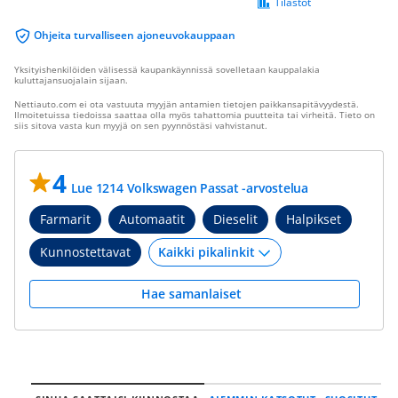
Tilastot
Ohjeita turvalliseen ajoneuvokauppaan
Yksityishenkilöiden välisessä kaupankäynnissä sovelletaan kauppalakia
kuluttajansuojalain sijaan.
Nettiauto.com ei ota vastuuta myyjän antamien tietojen paikkansapitävyydestä.
Ilmoitetuissa tiedoissa saattaa olla myös tahattomia puutteita tai virheitä. Tieto on
siis sitova vasta kun myyjä on sen pyynnöstäsi vahvistanut.
4
Lue 1214 Volkswagen Passat -arvostelua
Farmarit
Automaatit
Dieselit
Halpikset
Kunnostettavat
Hae samanlaiset