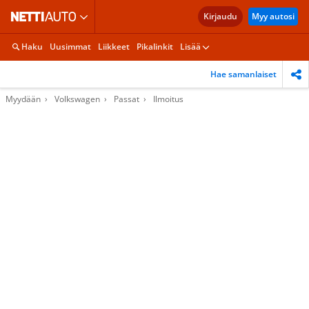
Kirjaudu
Myy autosi
Haku
Uusimmat
Liikkeet
Pikalinkit
Lisää
Hae samanlaiset
Myydään
Volkswagen
Passat
Ilmoitus