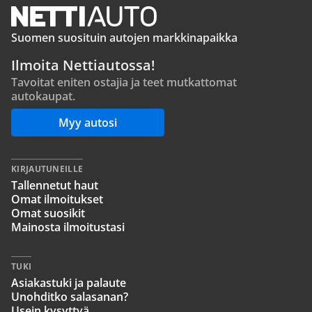
Suomen suosituin autojen markkinapaikka
Ilmoita Nettiautossa!
Tavoitat eniten ostajia ja teet mutkattomat
autokaupat.
Myy autosi
KIRJAUTUNEILLE
Tallennetut haut
Omat ilmoitukset
Omat suosikit
Mainosta ilmoitustasi
TUKI
Asiakastuki ja palaute
Unohditko salasanan?
Usein kysyttyä