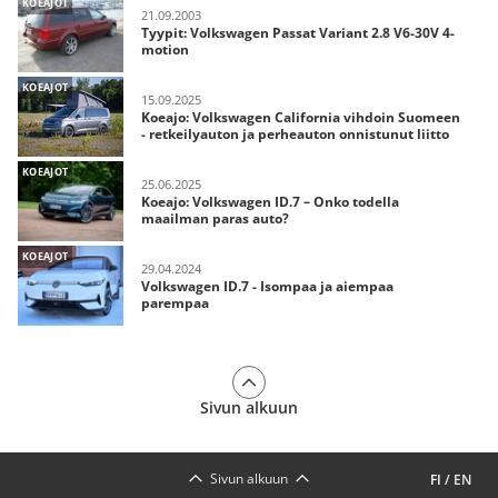
KOEAJOT
21.09.2003
Tyypit: Volkswagen Passat Variant 2.8 V6-30V 4-
motion
KOEAJOT
15.09.2025
Koeajo: Volkswagen California vihdoin Suomeen
- retkeilyauton ja perheauton onnistunut liitto
KOEAJOT
25.06.2025
Koeajo: Volkswagen ID.7 – Onko todella
maailman paras auto?
KOEAJOT
29.04.2024
Volkswagen ID.7 - Isompaa ja aiempaa
parempaa
Sivun alkuun
Sivun alkuun
FI
/
EN