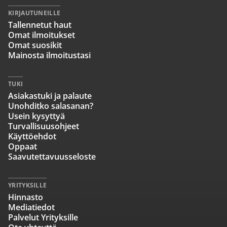
KIRJAUTUNEILLE
Tallennetut haut
Omat ilmoitukset
Omat suosikit
Mainosta ilmoitustasi
TUKI
Asiakastuki ja palaute
Unohditko salasanan?
Usein kysyttyä
Turvallisuusohjeet
Käyttöehdot
Oppaat
Saavutettavuusseloste
YRITYKSILLE
Hinnasto
Mediatiedot
Palvelut Yrityksille