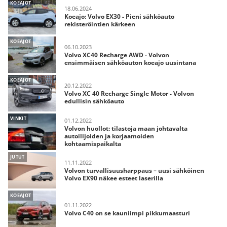
KOEAJOT
18.06.2024
Koeajo: Volvo EX30 - Pieni sähköauto
rekisteröintien kärkeen
KOEAJOT
06.10.2023
Volvo XC40 Recharge AWD - Volvon
ensimmäisen sähköauton koeajo uusintana
KOEAJOT
20.12.2022
Volvo XC 40 Recharge Single Motor - Volvon
edullisin sähköauto
VINKIT
01.12.2022
Volvon huollot: tilastoja maan johtavalta
autoilijoiden ja korjaamoiden
kohtaamispaikalta
JUTUT
11.11.2022
Volvon turvallisuusharppaus – uusi sähköinen
Volvo EX90 näkee esteet laserilla
KOEAJOT
01.11.2022
Volvo C40 on se kauniimpi pikkumaasturi