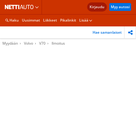
Kirjaudu
Myy autosi
Haku
Uusimmat
Liikkeet
Pikalinkit
Lisää
Hae samanlaiset
Myydään
Volvo
V70
Ilmoitus