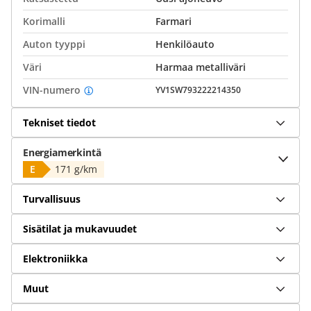
Korimalli
Farmari
Auton tyyppi
Henkilöauto
Väri
Harmaa metalliväri
VIN-numero
YV1SW793222214350
Tekniset tiedot
Energiamerkintä
E
171 g/km
Turvallisuus
Sisätilat ja mukavuudet
Elektroniikka
Muut