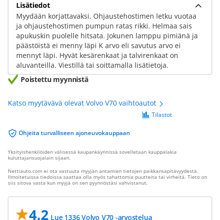
Lisätiedot
Myydään korjattavaksi. Ohjaustehostimen letku vuotaa
ja ohjaustehostimen pumpun ratas rikki. Helmaa sais
apukuskin puolelle hitsata. Jokunen lamppu pimiänä ja
päästöistä ei menny läpi K arvo eli savutus arvo ei
mennyt läpi. Hyvät kesärenkaat ja talvirenkaat on
aluvanteilla. Viestillä tai soittamalla lisätietoja.
Poistettu myynnistä
Katso myytävävä olevat Volvo V70 vaihtoautot
Tilastot
Ohjeita turvalliseen ajoneuvokauppaan
Yksityishenkilöiden välisessä kaupankäynnissä sovelletaan kauppalakia
kuluttajansuojalain sijaan.
Nettiauto.com ei ota vastuuta myyjän antamien tietojen paikkansapitävyydestä.
Ilmoitetuissa tiedoissa saattaa olla myös tahattomia puutteita tai virheitä. Tieto on
siis sitova vasta kun myyjä on sen pyynnöstäsi vahvistanut.
4.2
Lue 1336 Volvo V70 -arvostelua