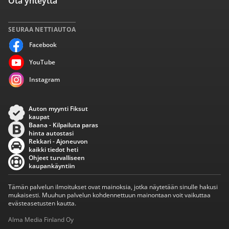
Ota yhteyttä
SEURAA NETTIAUTOA
Facebook
YouTube
Instagram
Auton myynti Fiksut
kaupat
Baana - Kilpailuta paras
hinta autostasi
Rekkari - Ajoneuvon
kaikki tiedot heti
Ohjeet turvalliseen
kaupankäyntiin
Tämän palvelun ilmoitukset ovat mainoksia, jotka näytetään sinulle hakusi
mukaisesti. Muuhun palvelun kohdennettuun mainontaan voit vaikuttaa
evästeasetusten kautta.
Alma Media Finland Oy