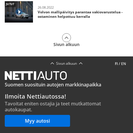
JUTUT
26.08.2022
Volvon mallipäivitys parantaa vakiovarustelua -
ostaminen helpottuu kerralla
Sivun alkuun
Sivun alkuun
FI
/
EN
Suomen suosituin autojen markkinapaikka
Ilmoita Nettiautossa!
Tavoitat eniten ostajia ja teet mutkattomat
autokaupat.
Myy autosi