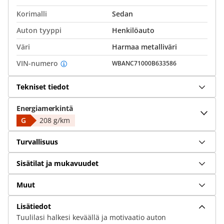
Korimalli
Sedan
Auton tyyppi
Henkilöauto
Väri
Harmaa metalliväri
VIN-numero
WBANC71000B633586
Tekniset tiedot
Energiamerkintä
G
208 g/km
Turvallisuus
Sisätilat ja mukavuudet
Muut
Lisätiedot
Tuulilasi halkesi keväällä ja motivaatio auton