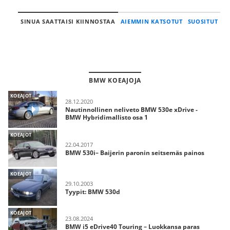
SINUA SAATTAISI KIINNOSTAA
AIEMMIN KATSOTUT
SUOSITUT
BMW KOEAJOJA
KOEAJOT
28.12.2020
Nautinnollinen neliveto BMW 530e xDrive -
BMW Hybridimallisto osa 1
KOEAJOT
22.04.2017
BMW 530i– Baijerin paronin seitsemäs painos
KOEAJOT
29.10.2003
Tyypit: BMW 530d
KOEAJOT
23.08.2024
BMW i5 eDrive40 Touring – Luokkansa paras