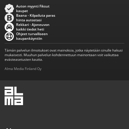
Auton myynti Fiksut
kaupat
Baana - Kilpailuta paras
hinta autostasi
Rekkari - Ajoneuvon
kaikki tiedot heti
Ohjeet turvalliseen
kaupankäyntiin
Tämän palvelun ilmoitukset ovat mainoksia, jotka näytetään sinulle hakusi
mukaisesti. Muuhun palvelun kohdennettuun mainontaan voit vaikuttaa
evästeasetusten kautta.
Alma Media Finland Oy