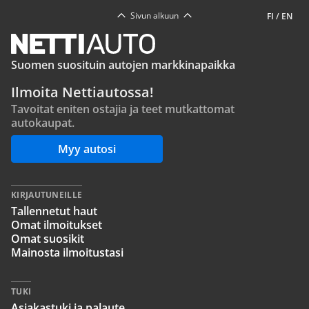
Sivun alkuun
FI
/
EN
Suomen suosituin autojen markkinapaikka
Ilmoita Nettiautossa!
Tavoitat eniten ostajia ja teet mutkattomat
autokaupat.
Myy autosi
KIRJAUTUNEILLE
Tallennetut haut
Omat ilmoitukset
Omat suosikit
Mainosta ilmoitustasi
TUKI
Asiakastuki ja palaute