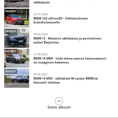
sähköauto
KOEAJOT
22.07.2024
BMW iX2 xDrive30 – Sähköneliveto
bränditietoiselle
KOEAJOT
04.04.2024
BMW i5 - Moderni sähköauto ja perinteinen
sedan Baijerista
KOEAJOT
27.09.2022
BMW iX M60 - lisää tehoa saanut katumaasturi
on maaginen kokemus
KOEAJOT
09.08.2022
BMW i4 M50 - sähköistä M-sarjan BMW:tä
kannatti odottaa
Sivun alkuun