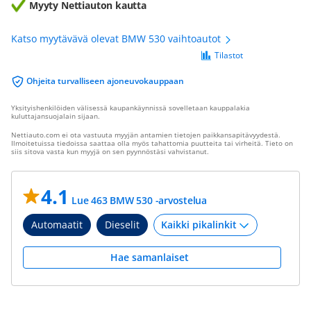
Myyty Nettiauton kautta
Katso myytävävä olevat BMW 530 vaihtoautot
Tilastot
Ohjeita turvalliseen ajoneuvokauppaan
Yksityishenkilöiden välisessä kaupankäynnissä sovelletaan kauppalakia
kuluttajansuojalain sijaan.
Nettiauto.com ei ota vastuuta myyjän antamien tietojen paikkansapitävyydestä.
Ilmoitetuissa tiedoissa saattaa olla myös tahattomia puutteita tai virheitä. Tieto on
siis sitova vasta kun myyjä on sen pyynnöstäsi vahvistanut.
4.1
Lue 463 BMW 530 -arvostelua
Automaatit
Dieselit
Hae samanlaiset