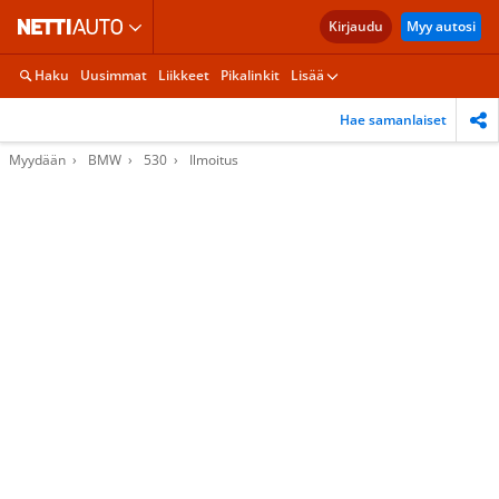
Kirjaudu
Myy autosi
Haku
Uusimmat
Liikkeet
Pikalinkit
Lisää
Hae samanlaiset
Myydään
BMW
530
Ilmoitus