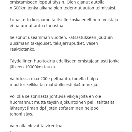
omistamiseen loppui täysin. Olen ajanut autolla
n:500km jonka aikana olen todennut auton toimivaksi.
Lunastettu korjaamolta itselle koska edellinen omistaja
ei halunnut autoa lunastaa.
Seisonut useamman vuoden, katsastukseen jouduin
uusimaan takajouset, takajarruputket, Vasen
reaktiotanko.
Täydellinen huoltokirja edelliseen omistajaan asti jonka
jälkeen 10000km tauko.
Vaihdossa max 200e peltoauto, todella halpa
moottorikelkka tai mahdollisesti 4x4 mönkijä.
Voi olla seisonnasta johtuvia vikoja joita en ole
huomannut mutta täysin ajokuntoinen peli, tehtaalta
lähtenyt ilman dpf joten softaaminen helppo
tehonlisäys.
Vain alla olevat talvirenkaat.