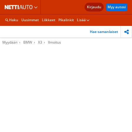
Kirjaudu
Myy autosi
Haku
Uusimmat
Liikkeet
Pikalinkit
Lisää
Hae samanlaiset
Myydään
BMW
X3
Ilmoitus