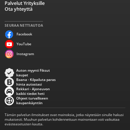
Palvelut Yrityksille
Ota yhteyttä
SEURAA NETTIAUTOA
Facebook
YouTube
Instagram
Auton myynti Fiksut
kaupat
Baana - Kilpailuta paras
hinta autostasi
Rekkari - Ajoneuvon
kaikki tiedot heti
Ohjeet turvalliseen
kaupankäyntiin
Tämän palvelun ilmoitukset ovat mainoksia, jotka näytetään sinulle hakusi
mukaisesti. Muuhun palvelun kohdennettuun mainontaan voit vaikuttaa
evästeasetusten kautta.