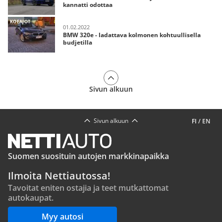
kannatti odottaa
KOEAJOT
01.02.2022
BMW 320e - ladattava kolmonen kohtuullisella
budjetilla
Sivun alkuun
Sivun alkuun
FI
/
EN
Suomen suosituin autojen markkinapaikka
Ilmoita Nettiautossa!
Tavoitat eniten ostajia ja teet mutkattomat
autokaupat.
Myy autosi