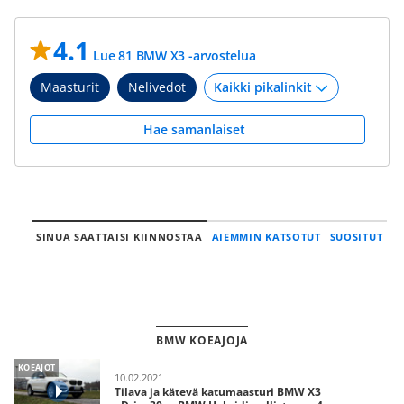
4.1
Lue 81 BMW X3 -arvostelua
Maasturit
Nelivedot
Hae samanlaiset
SINUA SAATTAISI KIINNOSTAA
AIEMMIN KATSOTUT
SUOSITUT
BMW KOEAJOJA
KOEAJOT
10.02.2021
Tilava ja kätevä katumaasturi BMW X3