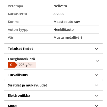
Vetotapa
Neliveto
Katsastettu
8/2025
Korimalli
Maastoauto suv
Auton tyyppi
Henkilöauto
Väri
Musta metalliväri
Tekniset tiedot
Energiamerkintä
G
223 g/km
Turvallisuus
Sisätilat ja mukavuudet
Elektroniikka
Muut