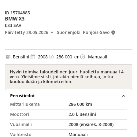
ID 15704885
BMW X3
E83 SAV
Päivitetty 29.05.2026
Suonenjoki, Pohjois-Savo
Bensiini
2008
286 000 km
Manuaali
Hyvin toimiva taloudellinen juuri huollettu manuaali 4
veto. Yleisilme siisti, joitakin pieniä kolhuja, jotka
kuuluu ikään ja kilometreihin.
Perustiedot
Mittarilukema
286 000 km
Moottori
2,0 l, Bensiini
Vuosimalli
2008 (ensirek. 8-2008)
Vaihteisto
Manuaali