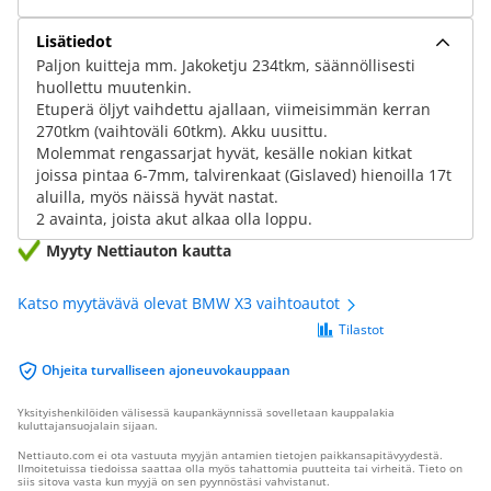
Lisätiedot
Paljon kuitteja mm. Jakoketju 234tkm, säännöllisesti
huollettu muutenkin.
Etuperä öljyt vaihdettu ajallaan, viimeisimmän kerran
270tkm (vaihtoväli 60tkm). Akku uusittu.
Molemmat rengassarjat hyvät, kesälle nokian kitkat
joissa pintaa 6-7mm, talvirenkaat (Gislaved) hienoilla 17t
aluilla, myös näissä hyvät nastat.
2 avainta, joista akut alkaa olla loppu.
Myyty Nettiauton kautta
Katso myytävävä olevat BMW X3 vaihtoautot
Tilastot
Ohjeita turvalliseen ajoneuvokauppaan
Yksityishenkilöiden välisessä kaupankäynnissä sovelletaan kauppalakia
kuluttajansuojalain sijaan.
Nettiauto.com ei ota vastuuta myyjän antamien tietojen paikkansapitävyydestä.
Ilmoitetuissa tiedoissa saattaa olla myös tahattomia puutteita tai virheitä. Tieto on
siis sitova vasta kun myyjä on sen pyynnöstäsi vahvistanut.