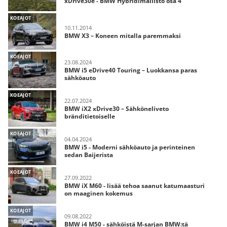
xDrive30e - BMW Hybridimallisto osa 4
KOEAJOT
10.11.2014
BMW X3 – Koneen mitalla paremmaksi
KOEAJOT
23.08.2024
BMW i5 eDrive40 Touring – Luokkansa paras
sähköauto
KOEAJOT
22.07.2024
BMW iX2 xDrive30 – Sähköneliveto
bränditietoiselle
KOEAJOT
04.04.2024
BMW i5 - Moderni sähköauto ja perinteinen
sedan Baijerista
KOEAJOT
27.09.2022
BMW iX M60 - lisää tehoa saanut katumaasturi
on maaginen kokemus
KOEAJOT
09.08.2022
BMW i4 M50 - sähköistä M-sarjan BMW:tä