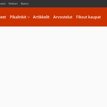
vaani
Rekkari
Baana
keet
Pikalinkit
Artikkelit
Arvostelut
Fiksut kaupat