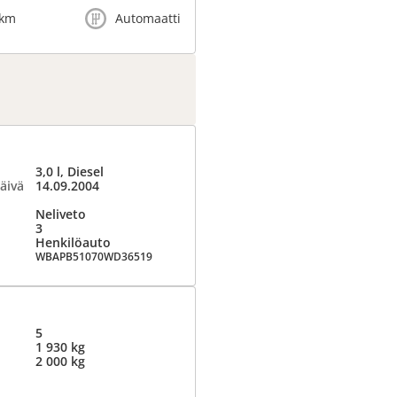
 km
Automaatti
3,0 l, Diesel
äivä
14.09.2004
Neliveto
3
Henkilöauto
WBAPB51070WD36519
5
1 930 kg
2 000 kg