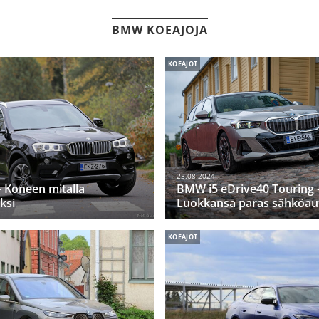
BMW KOEAJOJA
KOEAJOT
23.08.2024
 Koneen mitalla
BMW i5 eDrive40 Touring 
ksi
Luokkansa paras sähköau
KOEAJOT