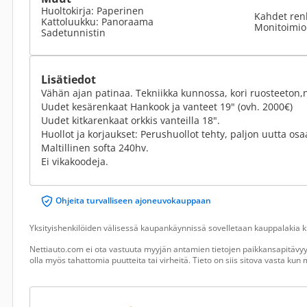
Huoltokirja: Paperinen
Kahdet ren
Kattoluukku: Panoraama
Monitoimio
Sadetunnistin
Lisätiedot
Vähän ajan patinaa. Tekniikka kunnossa, kori ruosteeton,
Uudet kesärenkaat Hankook ja vanteet 19" (ovh. 2000€)
Uudet kitkarenkaat orkkis vanteilla 18".
Huollot ja korjaukset: Perushuollot tehty, paljon uutta osaa
Maltillinen softa 240hv.
Ei vikakoodeja.
Ohjeita turvalliseen ajoneuvokauppaan
Yksityishenkilöiden välisessä kaupankäynnissä sovelletaan kauppalakia ku
Nettiauto.com ei ota vastuuta myyjän antamien tietojen paikkansapitävyyd
olla myös tahattomia puutteita tai virheitä. Tieto on siis sitova vasta ku