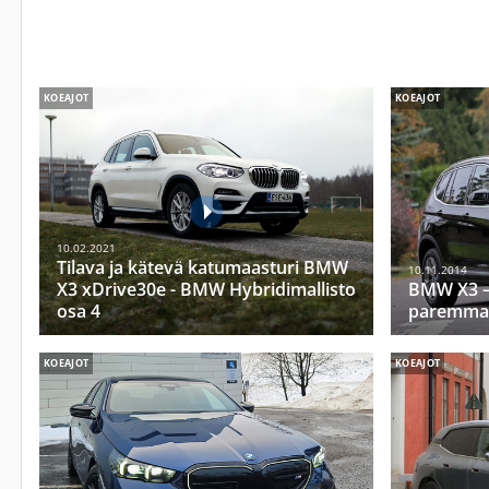
KOEAJOT
KOEAJOT
10.02.2021
Tilava ja kätevä katumaasturi BMW
10.11.2014
X3 xDrive30e - BMW Hybridimallisto
BMW X3 –
osa 4
paremma
KOEAJOT
KOEAJOT