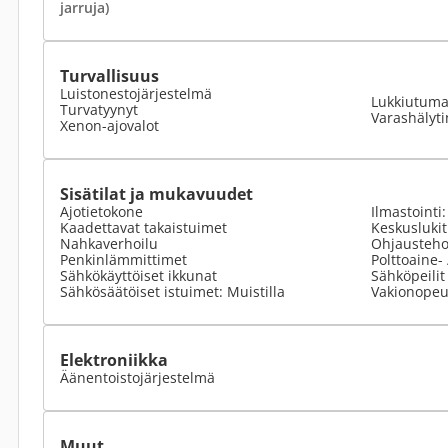
jarruja)
Turvallisuus
Luistonestojärjestelmä
Lukkiutumat
Turvatyynyt
Varashälyti
Xenon-ajovalot
Sisätilat ja mukavuudet
Ajotietokone
Ilmastointi
Kaadettavat takaistuimet
Keskuslukit
Nahkaverhoilu
Ohjausteho
Penkinlämmittimet
Polttoaine-
Sähkökäyttöiset ikkunat
Sähköpeilit
Sähkösäätöiset istuimet: Muistilla
Vakionopeu
Elektroniikka
Äänentoistojärjestelmä
Muut