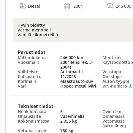
Diesel
2004
246 000
Hyvin pidetty
Varma menopeli
Vähillä kilometreillä
Perustiedot
Mittarilukema
246 000 km
Moottori
Vuosimalli
2004 (ensirek. 3-
Käyttöönottop
2004)
Vaihteisto
Automaatti
Vetotapa
Katsastettu
11/2025
Omistajia
Korimalli
Maastoauto suv
Auton tyyppi
Väri
Hopea metalliväri
VIN-numero
Tekniset tiedot
Henkilömäärä
5
Ovien lkm
Ohjauslaite
Vasemmalla
Omamassa
Kokonaismassa
2 355 kg
Vetomassa
(jarrullinen)
Vetomassa (ei
750 kg