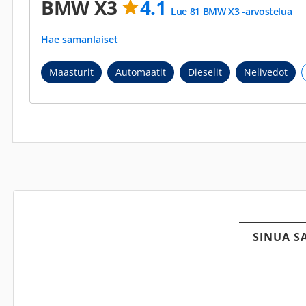
BMW X3
4.1
Lue 81 BMW X3 -arvostelua
Hae samanlaiset
Maasturit
Automaatit
Dieselit
Nelivedot
SINUA S