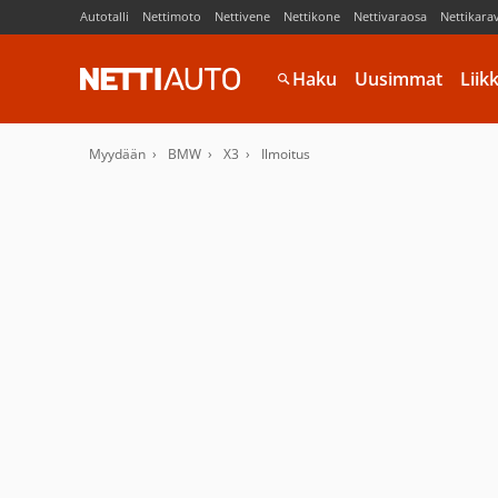
Autotalli
Nettimoto
Nettivene
Nettikone
Nettivaraosa
Nettikara
Haku
Uusimmat
Liik
Myydään
BMW
X3
Ilmoitus