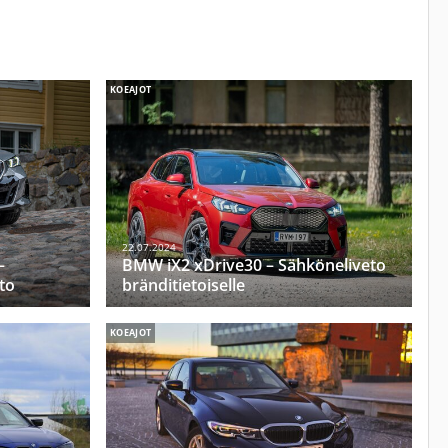
KOEAJOT
22.07.2024
–
BMW iX2 xDrive30 – Sähköneliveto
to
bränditietoiselle
KOEAJOT