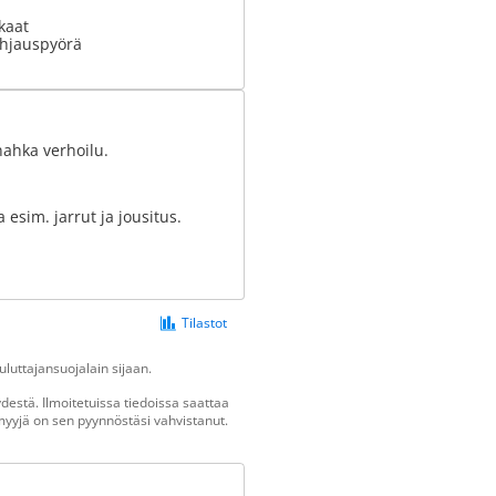
kaat
hjauspyörä
nahka verhoilu.
 esim. jarrut ja jousitus.
Tilastot
luttajansuojalain sijaan.
estä. Ilmoitetuissa tiedoissa saattaa
n myyjä on sen pyynnöstäsi vahvistanut.