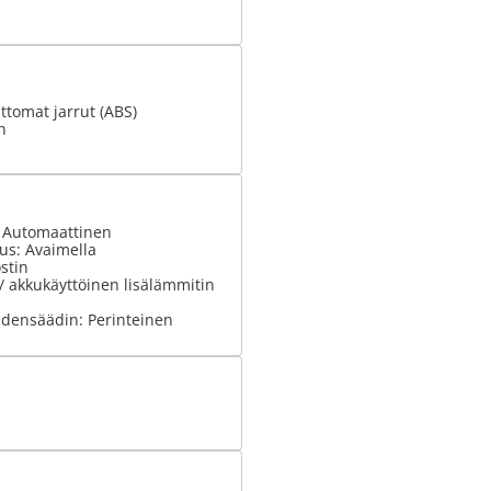
tomat jarrut (ABS)
n
: Automaattinen
us: Avaimella
stin
 / akkukäyttöinen lisälämmitin
densäädin: Perinteinen