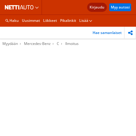
Kirjaudu
Myy autosi
Haku
Uusimmat
Liikkeet
Pikalinkit
Lisää
Hae samanlaiset
Myydään
Mercedes-Benz
C
Ilmoitus