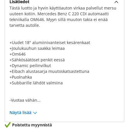
Lisätiedot
Tästä luotto ja hyvin käyttöauton virkaa palvellut mersu
uuteen kotiin. Mercedes Benz C 220 CDI automaatti
tekniikalla OM646. Myyn sillä muuton takia ei enää
tarvetta autolle.
+Uudet 18" alumiinivanteiset kesärenkaat
+Joulukuuhun saakka leimaa
+Om646
+Sähkösäätöset penkit eessä
+Dynamic peilinvilkut
+Eibach alustasarja muutoskatsastettuna
+Puolnahka
+Subbarille lähdöt valmiina
-Vuotaa vähän...
Näytä lisää
Poistettu myynnistä