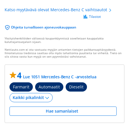
Katso myytävävä olevat Mercedes-Benz C vaihtoautot
Tilastot
Ohjeita turvalliseen ajoneuvokauppaan
Yksityishenkilöiden välisessä kaupankäynnissä sovelletaan kauppalakia
kuluttajansuojalain sijaan.
Nettiauto.com ei ota vastuuta myyjän antamien tietojen paikkansapitävyydestä.
Ilmoitetuissa tiedoissa saattaa olla myös tahattomia puutteita tai virheitä. Tieto on
siis sitova vasta kun myyjä on sen pyynnöstäsi vahvistanut.
4
Lue 1051 Mercedes-Benz C -arvostelua
Farmarit
Automaatit
Dieselit
Hae samanlaiset