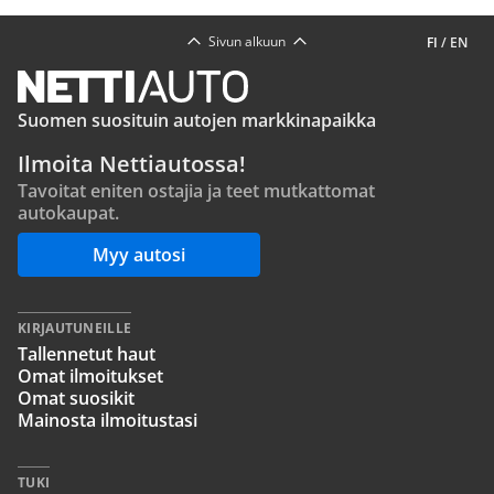
Sivun alkuun
FI
/
EN
Suomen suosituin autojen markkinapaikka
Ilmoita Nettiautossa!
Tavoitat eniten ostajia ja teet mutkattomat
autokaupat.
Myy autosi
KIRJAUTUNEILLE
Tallennetut haut
Omat ilmoitukset
Omat suosikit
Mainosta ilmoitustasi
TUKI