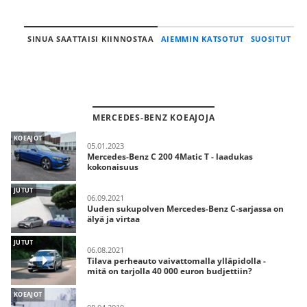
SINUA SAATTAISI KIINNOSTAA
AIEMMIN KATSOTUT
SUOSITUT
MERCEDES-BENZ KOEAJOJA
KOEAJOT
05.01.2023
Mercedes-Benz C 200 4Matic T - laadukas
kokonaisuus
JUTUT
06.09.2021
Uuden sukupolven Mercedes-Benz C-sarjassa on
älyä ja virtaa
JUTUT
06.08.2021
Tilava perheauto vaivattomalla ylläpidolla -
mitä on tarjolla 40 000 euron budjettiin?
KOEAJOT