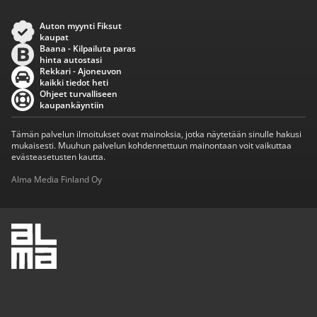
Auton myynti Fiksut
kaupat
Baana - Kilpailuta paras
hinta autostasi
Rekkari - Ajoneuvon
kaikki tiedot heti
Ohjeet turvalliseen
kaupankäyntiin
Tämän palvelun ilmoitukset ovat mainoksia, jotka näytetään sinulle hakusi
mukaisesti. Muuhun palvelun kohdennettuun mainontaan voit vaikuttaa
evästeasetusten kautta.
Alma Media Finland Oy