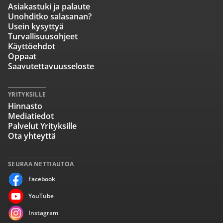
Asiakastuki ja palaute
Unohditko salasanan?
Usein kysyttyä
Turvallisuusohjeet
Käyttöehdot
Oppaat
Saavutettavuusseloste
YRITYKSILLE
Hinnasto
Mediatiedot
Palvelut Yrityksille
Ota yhteyttä
SEURAA NETTIAUTOA
Facebook
YouTube
Instagram