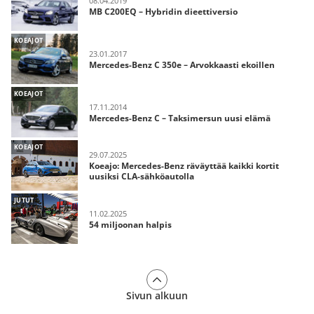
08.04.2019
MB C200EQ – Hybridin dieettiversio
KOEAJOT
23.01.2017
Mercedes-Benz C 350e – Arvokkaasti ekoillen
KOEAJOT
17.11.2014
Mercedes-Benz C – Taksimersun uusi elämä
KOEAJOT
29.07.2025
Koeajo: Mercedes-Benz räväyttää kaikki kortit
uusiksi CLA-sähköautolla
JUTUT
11.02.2025
54 miljoonan halpis
Sivun alkuun