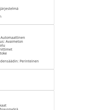
järjestelmä
n
: Automaattinen
tus: Avaimeton
ilu
ittimet
stoke
densäädin: Perinteinen
kaat
hjauspyörä