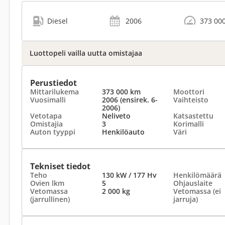
Diesel
2006
373 00
Luottopeli vailla uutta omistajaa
Perustiedot
Mittarilukema
373 000 km
Moottori
Vuosimalli
2006 (ensirek. 6-
Vaihteisto
2006)
Vetotapa
Neliveto
Katsastettu
Omistajia
3
Korimalli
Auton tyyppi
Henkilöauto
Väri
Tekniset tiedot
Teho
130 kW / 177 Hv
Henkilömäärä
Ovien lkm
5
Ohjauslaite
Vetomassa
2 000 kg
Vetomassa (ei
(jarrullinen)
jarruja)