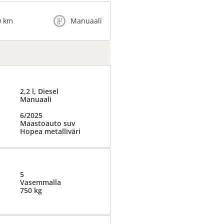
0 km
Manuaali
2,2 l, Diesel
Manuaali
6/2025
Maastoauto suv
Hopea metalliväri
5
Vasemmalla
750 kg