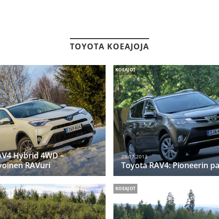
TOYOTA KOEAJOJA
KOEAJOT
AV4 Hybrid 4WD –
29.07.2013
voinen RAVuri
Toyota RAV4: Pioneerin p
KOEAJOT