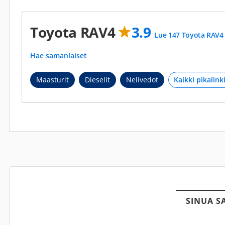
Toyota RAV4
3.9
Lue 147 Toyota RAV4 
Hae samanlaiset
Maasturit
Dieselit
Nelivedot
SINUA S