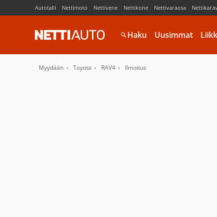
Autotalli
Nettimoto
Nettivene
Nettikone
Nettivaraosa
Nettikara
Haku
Uusimmat
Liik
Myydään
Toyota
RAV4
Ilmoitus