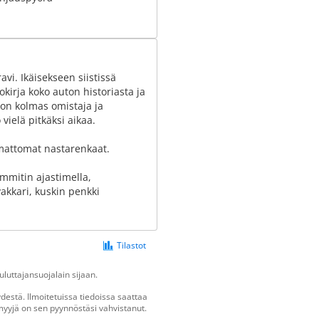
ravi. Ikäisekseen siistissä
okirja koko auton historiasta ja
ton kolmas omistaja ja
 vielä pitkäksi aikaa.
amattomat nastarenkaat.
mmitin ajastimella,
vakkari, kuskin penkki
Tilastot
luttajansuojalain sijaan.
estä. Ilmoitetuissa tiedoissa saattaa
n myyjä on sen pyynnöstäsi vahvistanut.