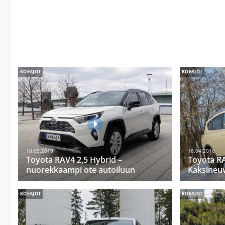
KOEAJOT
KOEAJOT
10.05.2019
18.04.2016
Toyota RAV4 2,5 Hybrid –
Toyota R
nuorekkaampi ote autoiluun
Kaksineu
KOEAJOT
KOEAJOT