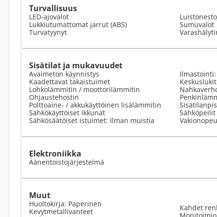
Turvallisuus
LED-ajovalot
Luistonesto
Lukkiutumattomat jarrut (ABS)
Sumuvalot
Turvatyynyt
Varashälyti
Sisätilat ja mukavuudet
Avaimeton käynnistys
Ilmastointi
Kaadettavat takaistuimet
Keskusluki
Lohkolämmitin / moottorilämmitin
Nahkaverho
Ohjaustehostin
Penkinlämm
Polttoaine- / akkukäyttöinen lisälämmitin
Sisätilanpi
Sähkökäyttöiset ikkunat
Sähköpeilit
Sähkösäätöiset istuimet: Ilman muistia
Vakionopeu
Elektroniikka
Äänentoistojärjestelmä
Muut
Huoltokirja: Paperinen
Kahdet ren
Kevytmetallivanteet
Monitoimio