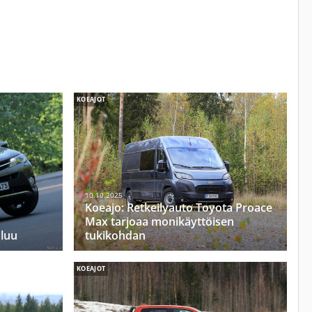
KOEAJOT
10.10.2025
Koeajo: Retkeilyauto Toyota Proace
Max tarjoaa monikäyttöisen
aluu
tukikohdan
KOEAJOT