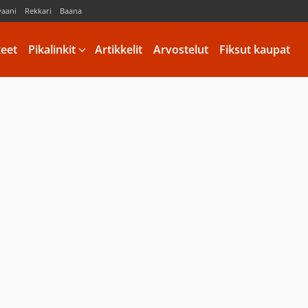
vaani
Rekkari
Baana
keet
Pikalinkit
Artikkelit
Arvostelut
Fiksut kaupat