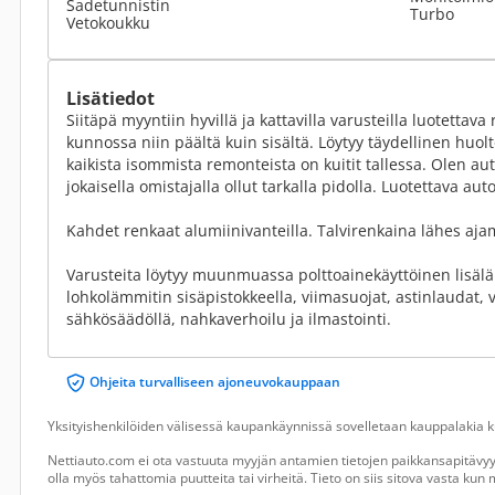
Sadetunnistin
Turbo
Vetokoukku
Lisätiedot
Siitäpä myyntiin hyvillä ja kattavilla varusteilla luotettava 
kunnossa niin päältä kuin sisältä. Löytyy täydellinen huolt
kaikista isommista remonteista on kuitit tallessa. Olen au
jokaisella omistajalla ollut tarkalla pidolla. Luotettava auto
Kahdet renkaat alumiinivanteilla. Talvirenkaina lähes aj
Varusteita löytyy muunmuassa polttoainekäyttöinen lisälä
lohkolämmitin sisäpistokkeella, viimasuojat, astinlaudat, 
sähkösäädöllä, nahkaverhoilu ja ilmastointi.
Ohjeita turvalliseen ajoneuvokauppaan
Yksityishenkilöiden välisessä kaupankäynnissä sovelletaan kauppalakia ku
Nettiauto.com ei ota vastuuta myyjän antamien tietojen paikkansapitävyyd
olla myös tahattomia puutteita tai virheitä. Tieto on siis sitova vasta ku