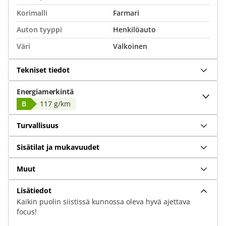
Korimalli
Farmari
Auton tyyppi
Henkilöauto
Väri
Valkoinen
Tekniset tiedot
Energiamerkintä
B
117 g/km
Turvallisuus
Sisätilat ja mukavuudet
Muut
Lisätiedot
Kaikin puolin siistissä kunnossa oleva hyvä ajettava
focus!