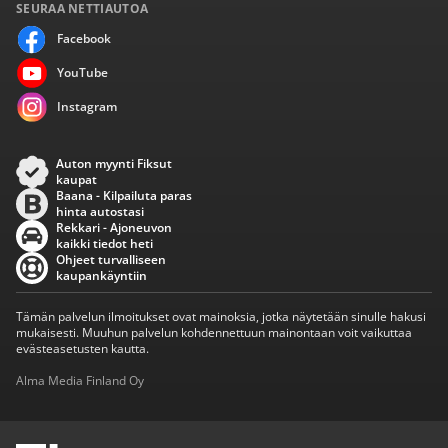
SEURAA NETTIAUTOA
Facebook
YouTube
Instagram
Auton myynti Fiksut
kaupat
Baana - Kilpailuta paras
hinta autostasi
Rekkari - Ajoneuvon
kaikki tiedot heti
Ohjeet turvalliseen
kaupankäyntiin
Tämän palvelun ilmoitukset ovat mainoksia, jotka näytetään sinulle hakusi
mukaisesti. Muuhun palvelun kohdennettuun mainontaan voit vaikuttaa
evästeasetusten kautta.
Alma Media Finland Oy