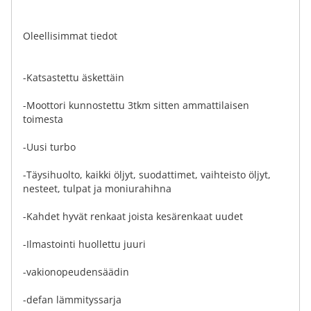
Oleellisimmat tiedot
-Katsastettu äskettäin
-Moottori kunnostettu 3tkm sitten ammattilaisen
toimesta
-Uusi turbo
-Täysihuolto, kaikki öljyt, suodattimet, vaihteisto öljyt,
nesteet, tulpat ja moniurahihna
-Kahdet hyvät renkaat joista kesärenkaat uudet
-Ilmastointi huollettu juuri
-vakionopeudensäädin
-defan lämmityssarja