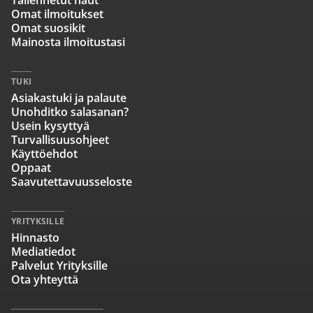
Tallennetut haut
Omat ilmoitukset
Omat suosikit
Mainosta ilmoitustasi
TUKI
Asiakastuki ja palaute
Unohditko salasanan?
Usein kysyttyä
Turvallisuusohjeet
Käyttöehdot
Oppaat
Saavutettavuusseloste
YRITYKSILLE
Hinnasto
Mediatiedot
Palvelut Yrityksille
Ota yhteyttä