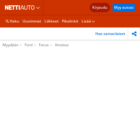
Kirjaudu
Myy autosi
Haku
Uusimmat
Liikkeet
Pikalinkit
Lisää
Hae samanlaiset
Myydään
Ford
Focus
Ilmoitus