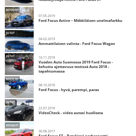
KOEAJOT
07.05.2019
Ford Focus Active – Mökkiläisen unelmafarkku
JUTUT
04.02.2019
Ammattilaisen valinta - Ford Focus Wagon
JUTUT
16.11.2018
Vuoden Auto Suomessa 2019 Ford Focus -
kehuttu ajettavuus testissä Auto 2018 -
tapahtumassa
KOEAJOT
08.10.2018
Ford Focus - hyvä, parempi, paras
JUTUT
22.07.2018
VideoCheck - video autosi huollosta
KOEAJOT
30.08.2017
Ford Focus ST – Ratakireä perhesportti