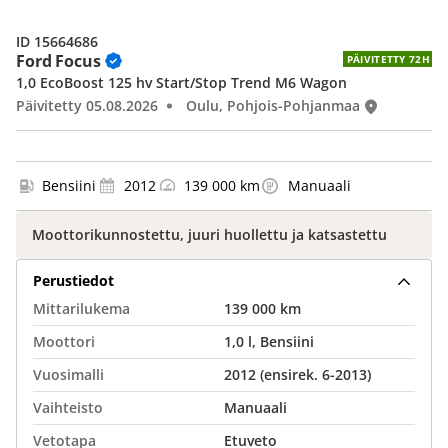
ID 15664686
Ford Focus
PÄIVITETTY 72H
1,0 EcoBoost 125 hv Start/Stop Trend M6 Wagon
Päivitetty 05.08.2026
Oulu, Pohjois-Pohjanmaa
Bensiini
2012
139 000 km
Manuaali
Moottorikunnostettu, juuri huollettu ja katsastettu
Perustiedot
Mittarilukema
139 000 km
Moottori
1,0 l, Bensiini
Vuosimalli
2012 (ensirek. 6-2013)
Vaihteisto
Manuaali
Vetotapa
Etuveto