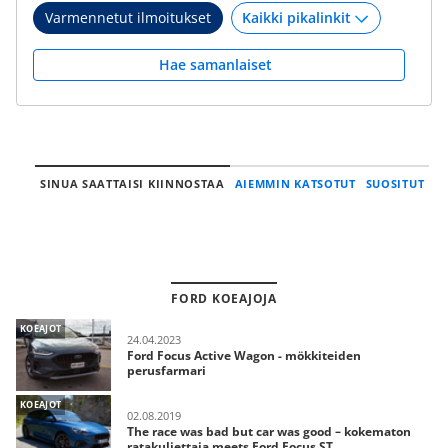
Varmennetut ilmoitukset
Hae samanlaiset
SINUA SAATTAISI KIINNOSTAA
AIEMMIN KATSOTUT
SUOSITUT
FORD KOEAJOJA
KOEAJOT
24.04.2023
Ford Focus Active Wagon - mökkiteiden
perusfarmari
KOEAJOT
02.08.2019
The race was bad but car was good – kokematon
ratakuljettaja meets Ford Focus ST