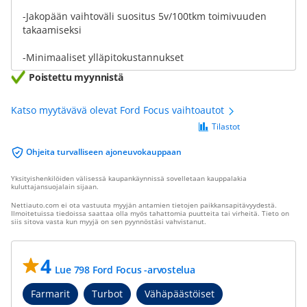
-Jakopään vaihtoväli suositus 5v/100tkm toimivuuden
takaamiseksi
-Minimaaliset ylläpitokustannukset
Poistettu myynnistä
Katso myytävävä olevat Ford Focus vaihtoautot
Tilastot
Ohjeita turvalliseen ajoneuvokauppaan
Yksityishenkilöiden välisessä kaupankäynnissä sovelletaan kauppalakia
kuluttajansuojalain sijaan.
Nettiauto.com ei ota vastuuta myyjän antamien tietojen paikkansapitävyydestä.
Ilmoitetuissa tiedoissa saattaa olla myös tahattomia puutteita tai virheitä. Tieto on
siis sitova vasta kun myyjä on sen pyynnöstäsi vahvistanut.
4
Lue 798 Ford Focus -arvostelua
Farmarit
Turbot
Vähäpäästöiset