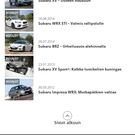
Subaru XV – Uuteen nousuun
KOEAJOT
18.08.2014
Subaru WRX STI – Valmis rallipolulle
KOEAJOT
28.07.2014
Subaru BRZ – Urheiluauto alehinnalla
KOEAJOT
23.01.2013
Subaru XV Sport+: Kolkko lumikelien kuningas
KOEAJOT
30.03.2012
Subaru Impreza WRX: Mutkapätkien valtias
Sivun alkuun