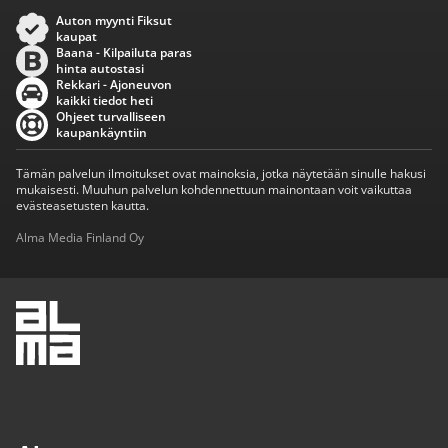
Auton myynti Fiksut
kaupat
Baana - Kilpailuta paras
hinta autostasi
Rekkari - Ajoneuvon
kaikki tiedot heti
Ohjeet turvalliseen
kaupankäyntiin
Tämän palvelun ilmoitukset ovat mainoksia, jotka näytetään sinulle hakusi
mukaisesti. Muuhun palvelun kohdennettuun mainontaan voit vaikuttaa
evästeasetusten kautta.
Alma Media Finland Oy