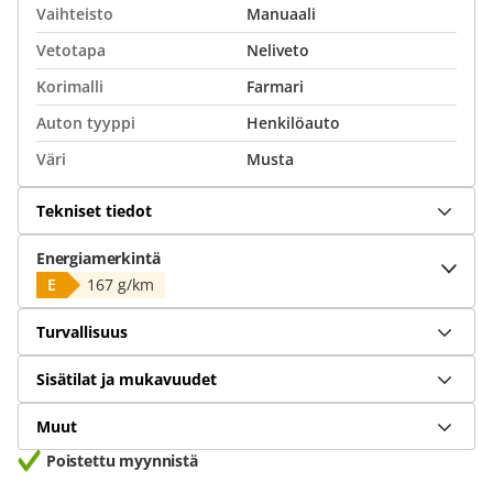
Vaihteisto
Manuaali
Vetotapa
Neliveto
Korimalli
Farmari
Auton tyyppi
Henkilöauto
Väri
Musta
Tekniset tiedot
Energiamerkintä
E
167 g/km
Turvallisuus
Sisätilat ja mukavuudet
Muut
Poistettu myynnistä