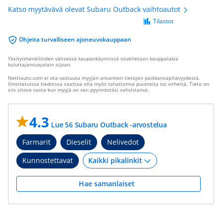
Katso myytävävä olevat Subaru Outback vaihtoautot
Tilastot
Ohjeita turvalliseen ajoneuvokauppaan
Yksityishenkilöiden välisessä kaupankäynnissä sovelletaan kauppalakia
kuluttajansuojalain sijaan.
Nettiauto.com ei ota vastuuta myyjän antamien tietojen paikkansapitävyydestä.
Ilmoitetuissa tiedoissa saattaa olla myös tahattomia puutteita tai virheitä. Tieto on
siis sitova vasta kun myyjä on sen pyynnöstäsi vahvistanut.
4.3
Lue 56 Subaru Outback -arvostelua
Farmarit
Dieselit
Nelivedot
Kunnostettavat
Hae samanlaiset