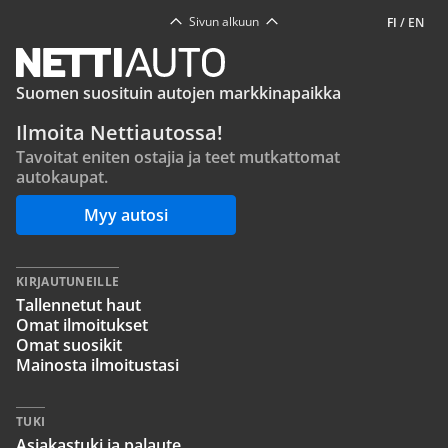
Sivun alkuun
FI
/
EN
Suomen suosituin autojen markkinapaikka
Ilmoita Nettiautossa!
Tavoitat eniten ostajia ja teet mutkattomat
autokaupat.
Myy autosi
KIRJAUTUNEILLE
Tallennetut haut
Omat ilmoitukset
Omat suosikit
Mainosta ilmoitustasi
TUKI
Asiakastuki ja palaute