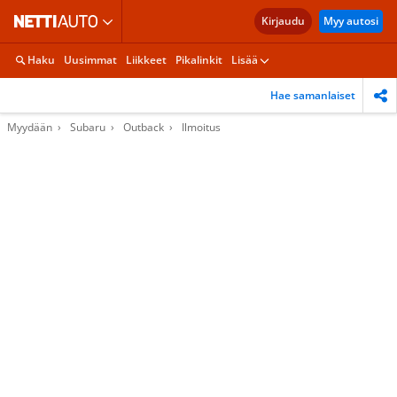
Kirjaudu
Myy autosi
Haku
Uusimmat
Liikkeet
Pikalinkit
Lisää
Hae samanlaiset
Myydään
Subaru
Outback
Ilmoitus