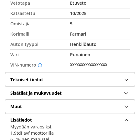
Vetotapa
Etuveto
Katsastettu
10/2025
Omistajia
5
Korimalli
Farmari
Auton tyyppi
Henkilöauto
Väri
Punainen
VIN-numero
XXXXXXXXXXXXXXXXX
Tekniset tiedot
Sisätilat ja mukavuudet
Muut
Lisätiedot
Myydään varaosiksi.
1.9tdi avf moottorilla
6-lovinen manuaali