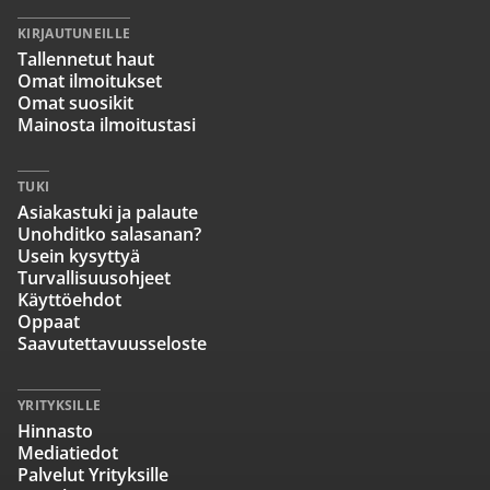
KIRJAUTUNEILLE
Tallennetut haut
Omat ilmoitukset
Omat suosikit
Mainosta ilmoitustasi
TUKI
Asiakastuki ja palaute
Unohditko salasanan?
Usein kysyttyä
Turvallisuusohjeet
Käyttöehdot
Oppaat
Saavutettavuusseloste
YRITYKSILLE
Hinnasto
Mediatiedot
Palvelut Yrityksille