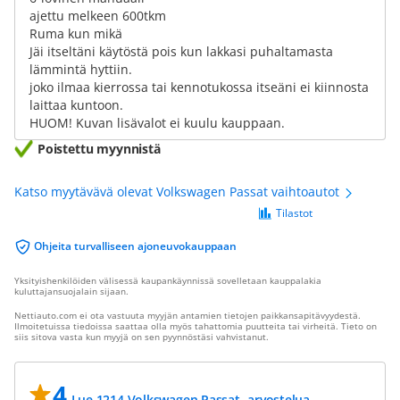
ajettu melkeen 600tkm
Ruma kun mikä
Jäi itseltäni käytöstä pois kun lakkasi puhaltamasta
lämmintä hyttiin.
joko ilmaa kierrossa tai kennotukossa itseäni ei kiinnosta
laittaa kuntoon.
HUOM! Kuvan lisävalot ei kuulu kauppaan.
Poistettu myynnistä
Katso myytävävä olevat Volkswagen Passat vaihtoautot
Tilastot
Ohjeita turvalliseen ajoneuvokauppaan
Yksityishenkilöiden välisessä kaupankäynnissä sovelletaan kauppalakia
kuluttajansuojalain sijaan.
Nettiauto.com ei ota vastuuta myyjän antamien tietojen paikkansapitävyydestä.
Ilmoitetuissa tiedoissa saattaa olla myös tahattomia puutteita tai virheitä. Tieto on
siis sitova vasta kun myyjä on sen pyynnöstäsi vahvistanut.
4
Lue 1214 Volkswagen Passat -arvostelua