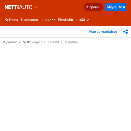
Kirjaudu
Myy autosi
Haku
Uusimmat
Liikkeet
Pikalinkit
Lisää
Hae samanlaiset
Myydään
Volkswagen
Passat
Ilmoitus