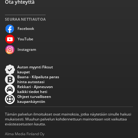
Ota yhteyttä
SEURAA NETTIAUTOA
Facebook
YouTube
Instagram
Auton myynti Fiksut
kaupat
Baana - Kilpailuta paras
hinta autostasi
Rekkari - Ajoneuvon
kaikki tiedot heti
Ohjeet turvalliseen
kaupankäyntiin
Tämän palvelun ilmoitukset ovat mainoksia, jotka näytetään sinulle hakusi
mukaisesti. Muuhun palvelun kohdennettuun mainontaan voit vaikuttaa
evästeasetusten kautta.
Alma Media Finland Oy