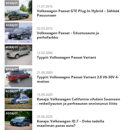
KOEAJOT
11.07.2016
Volkswagen Passat GTE Plug-In Hybrid – Sähköä
Pasuunaan
KOEAJOT
02.03.2015
Volkswagen Passat – Edustusauto ja
perhefarkku
KOEAJOT
12.02.2006
Tyypit: Volkswagen Passat Variant
KOEAJOT
21.09.2003
Tyypit: Volkswagen Passat Variant 2.8 V6-30V 4-
motion
KOEAJOT
15.09.2025
Koeajo: Volkswagen California vihdoin Suomeen
- retkeilyauton ja perheauton onnistunut liitto
KOEAJOT
25.06.2025
Koeajo: Volkswagen ID.7 – Onko todella
maailman paras auto?